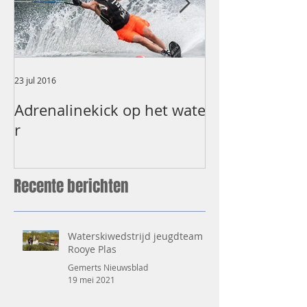
23 jul 2016
8 jul 2016
Adrenalinekick op het wate
NK Waterskië
r
Plas
Recente berichten
Waterskiwedstrijd jeugdteam
Rooye Plas
Gemerts Nieuwsblad
19 mei 2021