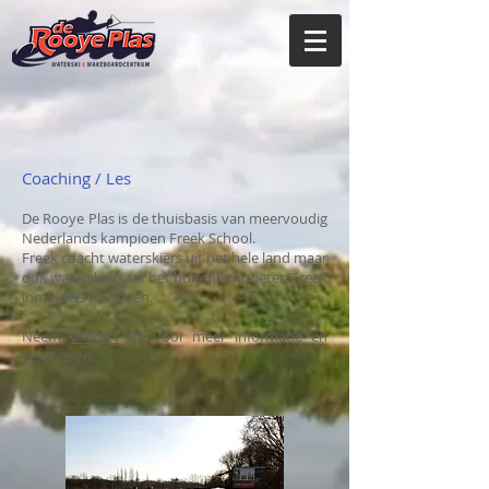
Coaching / Les
De Rooye Plas is de thuisbasis van meervoudig
Nederlands kampioen Freek School.
Freek coacht waterskiërs uit het hele land maar
ook waterskiërs uit het buitenland weten Freek
inmiddels te vinden.
Neem
contact
op voor meer informatie en
reserveren.