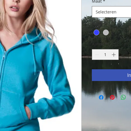
Maat
*
Selecteren
Kleur
*
Aantal
*
I