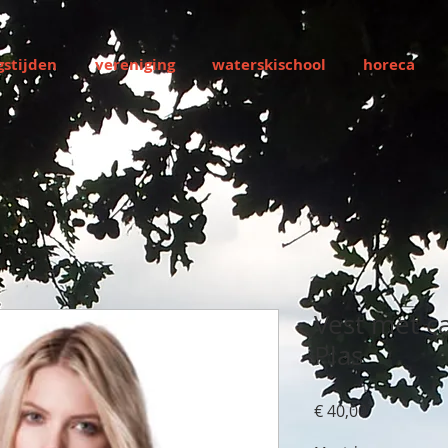
stijden
vereniging
waterskischool
horeca
Vest met 
Plas
Prijs
€ 40,00