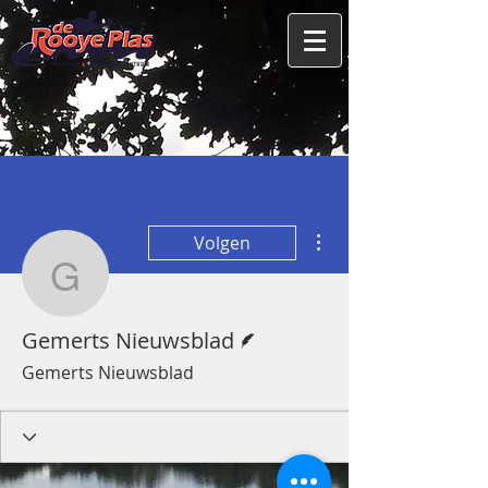
Meer acties
Volgen
Gemerts Nieuwsblad
Schrijver
Gemerts Nieuwsblad
Gemerts Nieuwsblad