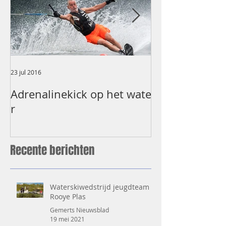
23 jul 2016
8 jul 2016
Adrenalinekick op het wate
NK Waterskië
r
Plas
Recente berichten
Waterskiwedstrijd jeugdteam
Rooye Plas
Gemerts Nieuwsblad
19 mei 2021